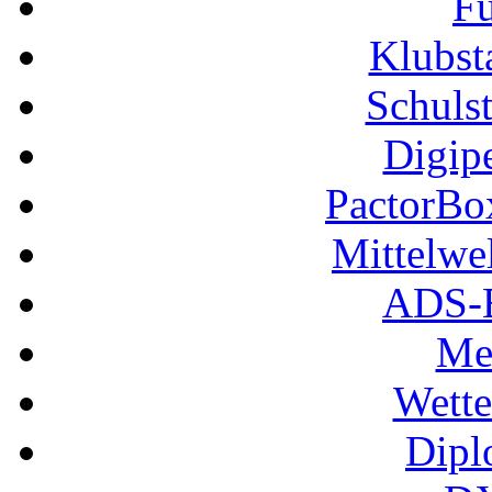
Fu
Klubs
Schuls
Digip
PactorB
Mittelwe
ADS-B
Me
Wette
Dipl